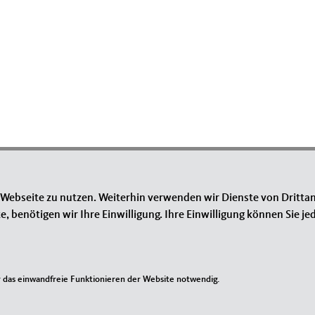
 Webseite zu nutzen. Weiterhin verwenden wir Dienste von Drittan
benötigen wir Ihre Einwilligung. Ihre Einwilligung können Sie jed
IM WEB
L
Mittelstands- und Wirtschaftsvereinigung der CDU in Niedersachsen
MIT Bundesverband
I
das einwandfreie Funktionieren der Website notwendig.
Mittelstands- und Wirtschaftsvereinigung der CDU
Ko
Niedersachsen
Si