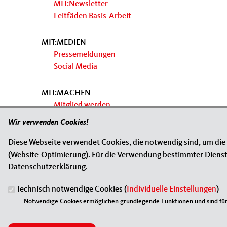
MIT:Newsletter
Leitfäden Basis-Arbeit
MIT:MEDIEN
Pressemeldungen
Social Media
MIT:MACHEN
Mitglied werden
Spenden
Wir verwenden Cookies!
Diese Webseite verwendet Cookies, die notwendig sind, um die
(Website-Optimierung). Für die Verwendung bestimmter Dienste, 
Datenschutzerklärung.
ANSCHRIFT
Fußbereich
Technisch notwendige Cookies (
Individuelle Einstellungen
)
Notwendige Cookies ermöglichen grundlegende Funktionen und sind für 
Kreisverband Salzgitter
Berliner Straße 31